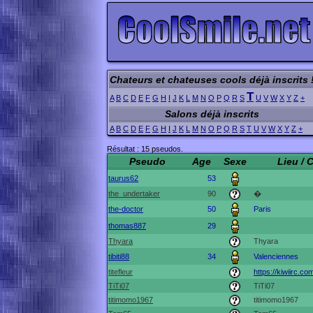
Chateurs et chateuses cools déjà inscrits 
T
A
B
C
D
E
F
G
H
I
J
K
L
M
N
O
P
Q
R
S
U
V
W
X
Y
Z
+
Salons déjà inscrits
A
B
C
D
E
F
G
H
I
J
K
L
M
N
O
P
Q
R
S
T
U
V
W
X
Y
Z
+
Résultat : 15 pseudos.
Pseudo
Age
Sexe
Lieu / 
taurus62
53
the_undertaker
90
�
the-doctor
50
Paris
thomas887
29
Thyara
Thyara
tibiti88
34
Valenciennes
titefleur
https://kiwiirc.co
TiTi07
TiTi07
titimomo1967
titimomo1967