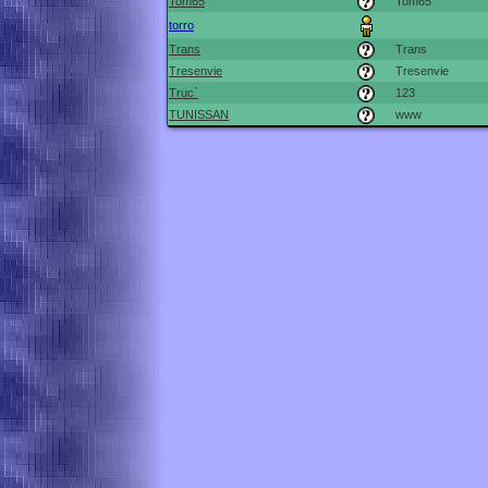
Tom65
Tom65
torro
Trans
Trans
Tresenvie
Tresenvie
Truc`
123
TUNISSAN
www