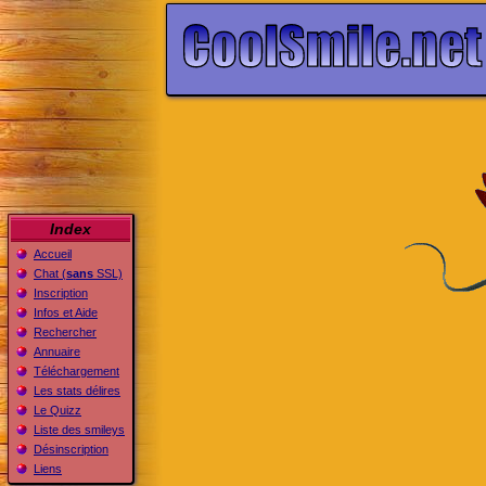
Index
Accueil
Chat (
sans
SSL)
Inscription
Infos et Aide
Rechercher
Annuaire
Téléchargement
Les stats délires
Le Quizz
Liste des smileys
Désinscription
Liens