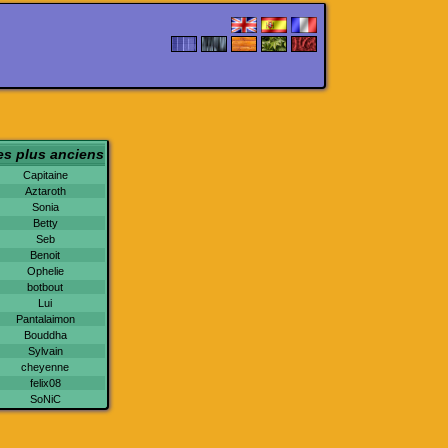
es plus anciens
Capitaine
Aztaroth
Sonia
Betty
Seb
Benoit
Ophelie
botbout
Lui
Pantalaimon
Bouddha
Sylvain
cheyenne
felix08
SoNiC