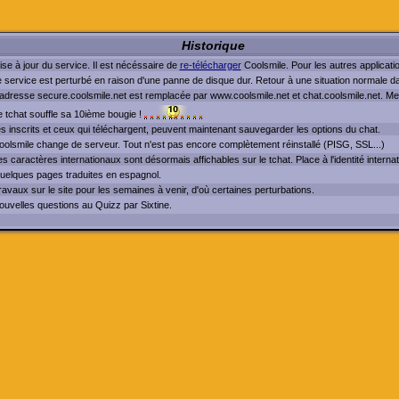
Historique
se à jour du service. Il est nécéssaire de
re-télécharger
Coolsmile. Pour les autres applicati
e service est perturbé en raison d'une panne de disque dur. Retour à une situation normale d
'adresse secure.coolsmile.net est remplacée par www.coolsmile.net et chat.coolsmile.net. Mett
e tchat souffle sa 10ième bougie !
es inscrits et ceux qui téléchargent, peuvent maintenant sauvegarder les options du chat.
oolsmile change de serveur. Tout n'est pas encore complètement réinstallé (PISG, SSL...)
s caractères internationaux sont désormais affichables sur le tchat. Place à l'identité internat
uelques pages traduites en espagnol.
avaux sur le site pour les semaines à venir, d'où certaines perturbations.
ouvelles questions au Quizz par Sixtine.