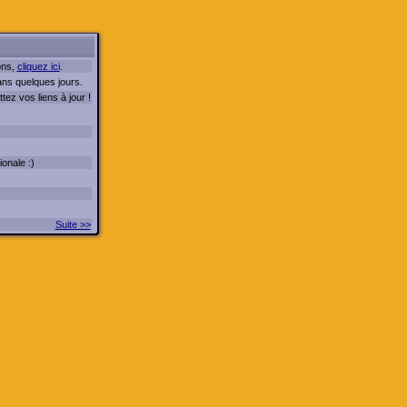
ons,
cliquez ici
.
ans quelques jours.
ez vos liens à jour !
ionale :)
Suite >>