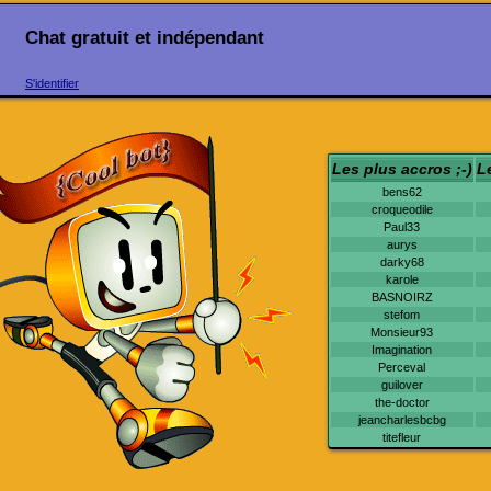
Chat gratuit et indépendant
S'identifier
Les plus accros ;-)
L
bens62
croqueodile
Paul33
aurys
darky68
karole
BASNOIRZ
stefom
Monsieur93
Imagination
Perceval
guilover
the-doctor
jeancharlesbcbg
titefleur