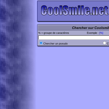
Chercher sur Coolsmi
% = groupe de caractères
Exemple :
[%]
Chercher un pseudo
C