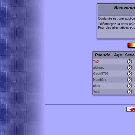
Bienvenue
Coolsmile est une applic
Téléchargez-la dans un 
Pour des alternatives et 
\
\
\
\
\
\
\
Pseudo
Age
Sexe
TuX
aleksey
Geek5798
Numb3rs
pisto
Yoda